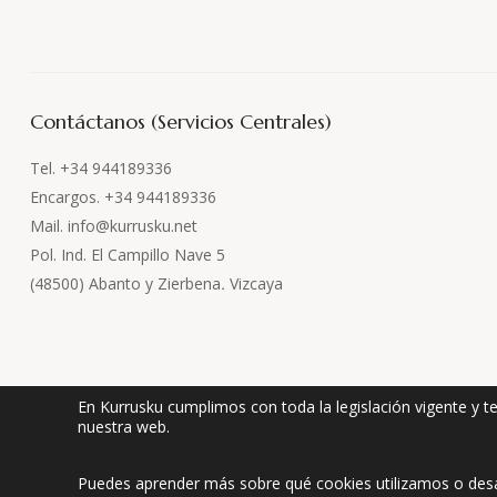
Contáctanos (Servicios Centrales)
Tel. +34 944189336
Encargos. +34 944189336
Mail. info@kurrusku.net
Pol. Ind. El Campillo Nave 5
(48500) Abanto y Zierbena
.
Vizcaya
En Kurrusku cumplimos con toda la legislación vigente y t
nuestra web.
AVISO LEGA
Puedes aprender más sobre qué cookies utilizamos o desa