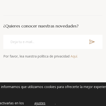
¿Quieres conocer nuestras novedades?
Por favor, lea nuestra política de privacidad
Aquí.
e informamos que utilizamos cookies para ofrecerte la mejor experie
L
|
INFORMACIÓN DE COMPRA
|
POLÍTICA PRIVACIDAD
|
POLÍTIC
ctivarlas en los
ajustes
.
Copyright © 2021 Kurrusku By
RepasPAN