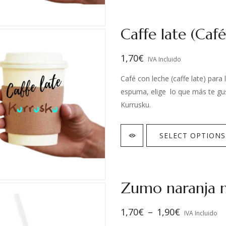
Caffe late (Caf
1,70
€
IVA Incluido
Café con leche (caffe late) para
espuma, elige lo que más te gus
Kurrusku.
SELECT OPTIONS
Zumo naranja n
1,70
€
–
1,90
€
IVA Incluido