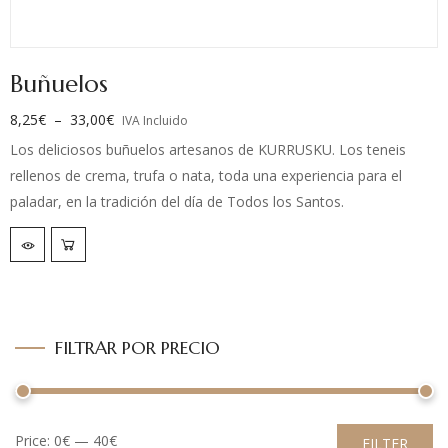
Buñuelos
8,25
€
–
33,00
€
IVA Incluido
Los deliciosos buñuelos artesanos de KURRUSKU. Los teneis
rellenos de crema, trufa o nata, toda una experiencia para el
paladar, en la tradición del día de Todos los Santos.
Elige el relleno y el peso… !!
FILTRAR POR PRECIO
Price:
0€
—
40€
FILTER