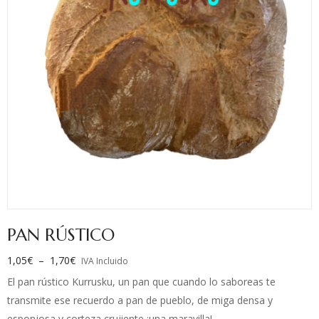
PAN RÚSTICO
1,05
€
–
1,70
€
IVA Incluido
El pan rústico Kurrusku, un pan que cuando lo saboreas te
transmite ese recuerdo a pan de pueblo, de miga densa y
esponjosa y corteza crujiente ¡una maravilla!