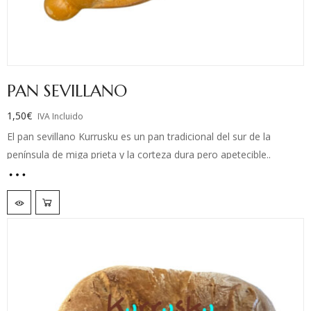
PAN SEVILLANO
1,50
€
IVA Incluido
El pan sevillano Kurrusku es un pan tradicional del sur de la
península de miga prieta y la corteza dura pero apetecible..
El pan sevillano, es un pan de miga muy prieta, lo que se conoce
como pan amacerado o candeal, es un pan de baja hidratación y
que se amasa a rodillo o por el método de refinado, es decir, en
lugar de amasar y airear la masa para que tenga una miga
alveolada, se amasa a rodillo para que carezca de alveolos y por
lo tanto tenga una miga prieta pero deliciosa.