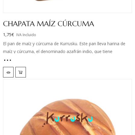
CHAPATA MAÍZ CÚRCUMA
1,75
€
IVA Incluido
El pan de maíz y cúrcuma de Kurrusku. Este pan lleva harina de
maíz y cúrcuma, el denominado azafrán indio, que tiene
propiedades paliativas, antioxidantes y antiinflamatorias. La miga
interior tiene color intenso amarillento, como todos los
productos que utilizan la cúrcuma, y además se conserva
perfectamente, por lo que se puede degustar a lo largo de varios
días.